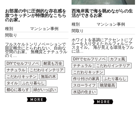
お部屋の中に圧倒的な存在感を
西海岸風で海を眺めながらの生
放つキッチンが特徴的なこちら
活ができるお家
のお家。
種別
マンション事例
種別
マンション事例
間取り
間取り
ホワイトを基調にアクセントにブ
ルーを入り交えたカルフォルニア
フルスケルトンリノベーションで
スタイル。 海が見える環境をフル
固定概念にとらわれない、自由な
に活...
空間のお家。 無機質とナチュラル
のミ...
DIYでセルフリノベ
カフェ風
DIYでセルフリノベ
耐震も万全
ナチュラル
こだわりインテリア
ナチュラル
こだわりインテリア
こだわりキッチン
こだわりキッチン
無垢の木
作り付けの家具
ふたり暮らし
タイル
ふたり暮らし
スローライフ
眺望最高
都心に暮らす
緑がいっぱい
水辺の住まい