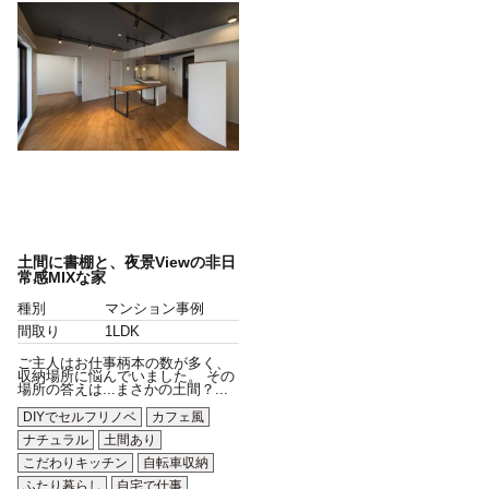
土間に書棚と、夜景Viewの非日
常感MIXな家
種別
マンション事例
間取り
1LDK
ご主人はお仕事柄本の数が多く、
収納場所に悩んでいました。 その
場所の答えは...まさかの土間？...
DIYでセルフリノベ
カフェ風
ナチュラル
土間あり
こだわりキッチン
自転車収納
ふたり暮らし
自宅で仕事