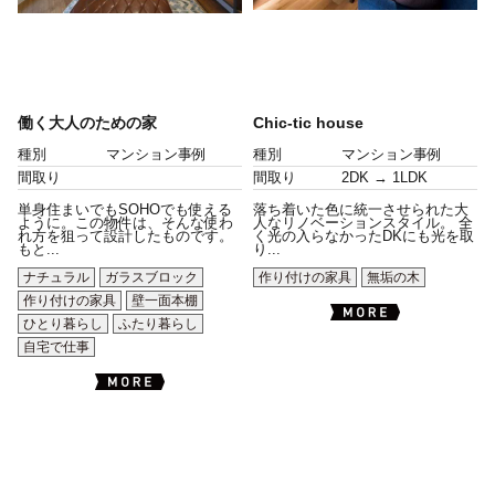
働く大人のための家
Chic-tic house
種別
マンション事例
種別
マンション事例
間取り
間取り
2DK → 1LDK
単身住まいでもSOHOでも使える
落ち着いた色に統一させられた大
ように。この物件は、そんな使わ
人なリノベーションスタイル。 全
れ方を狙って設計したものです。
く光の入らなかったDKにも光を取
もと...
り...
ナチュラル
ガラスブロック
作り付けの家具
無垢の木
作り付けの家具
壁一面本棚
ひとり暮らし
ふたり暮らし
自宅で仕事