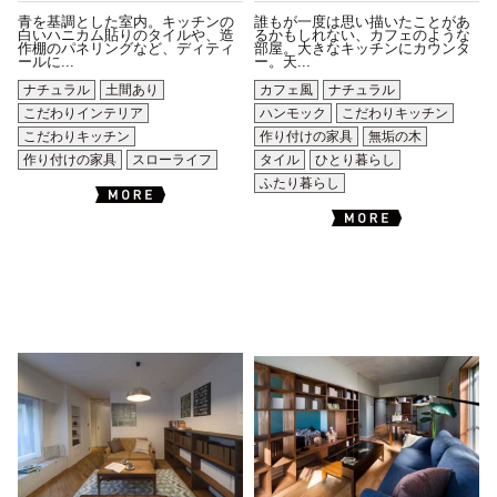
青を基調とした室内。キッチンの
誰もが一度は思い描いたことがあ
白いハニカム貼りのタイルや、造
るかもしれない、カフェのような
作棚のパネリングなど、ディティ
部屋。大きなキッチンにカウンタ
ールに...
ー。天...
ナチュラル
土間あり
カフェ風
ナチュラル
こだわりインテリア
ハンモック
こだわりキッチン
こだわりキッチン
作り付けの家具
無垢の木
作り付けの家具
スローライフ
タイル
ひとり暮らし
ふたり暮らし