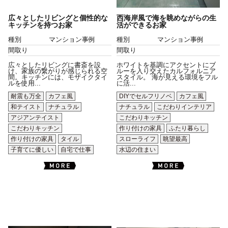
広々としたリビングと個性的な
西海岸風で海を眺めながらの生
キッチンを持つお家
活ができるお家
種別
マンション事例
種別
マンション事例
間取り
間取り
広々としたリビングに書斎を設
ホワイトを基調にアクセントにブ
け、家族の繋がりが感じられる空
ルーを入り交えたカルフォルニア
間。キッチンには、モザイクタイ
スタイル。 海が見える環境をフル
ルを使用...
に活...
耐震も万全
カフェ風
DIYでセルフリノベ
カフェ風
和テイスト
ナチュラル
ナチュラル
こだわりインテリア
アジアンテイスト
こだわりキッチン
こだわりキッチン
作り付けの家具
ふたり暮らし
作り付けの家具
タイル
スローライフ
眺望最高
子育てに優しい
自宅で仕事
水辺の住まい