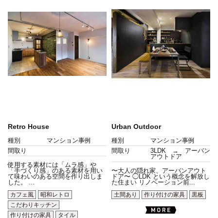
Retro House
Urban Outdoor
種別
マンション事例
種別
マンション事例
間取り
間取り
3LDK → アーバン
アウトドア
使用する素材には「ムラ感」や
「手づくり感」のある素材を用い
〜大人の隠れ家、アーバンアウト
て味わいのある空間を作り出しま
ドア〜 ◯LDK という概念を解放し
した。 ...
た住まい リノベーション前...
カフェ風
昭和レトロ
土間あり
作り付けの家具
黒板
こだわりキッチン
作り付けの家具
タイル