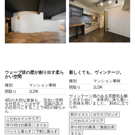
ウェーブ状の壁が創り出す柔ら
新しくても、ヴィンテージ。
かい空間
種別
マンション事例
種別
マンション事例
間取り
1LDK
間取り
1LDK
ヴィンテージ感のある雰囲気を醸
し出すために、全体的に落ち着い
4匹の大切な家族も… 完全に空間
た色味を用いました。 斜めに立て
を仕切ることはせず、目線の高さ
られ...
の仕切りにすることで4匹の猫ちゃ
ん...
和テイスト
ガラスブロック
こだわりインテリア
こだわりインテリア
作り付けの家具
タイル
作り付けの家具
無垢の木
ペットと暮らす
下町に暮らす
タイル