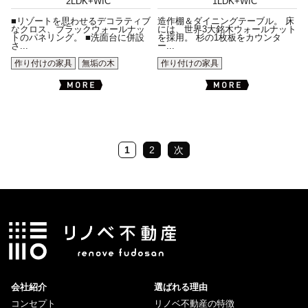
2LDK+WIC
1LDK+WIC
■リゾートを思わせるデコラティブ
造作棚＆ダイニングテーブル。 床
なクロス、ブラックウォールナッ
には、世界3大銘木ウォールナット
トのパネリング。 ■洗面台に併設
を採用。 杉の1枚板をカウンタ
さ...
ー...
作り付けの家具
無垢の木
作り付けの家具
1
2
次
会社紹介
選ばれる理由
コンセプト
リノベ不動産の特徴