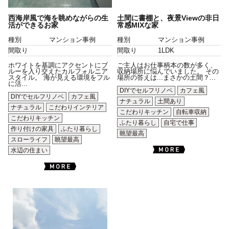
西海岸風で海を眺めながらの生
土間に書棚と、夜景Viewの非日
活ができるお家
常感MIXな家
種別
マンション事例
種別
マンション事例
間取り
間取り
1LDK
ホワイトを基調にアクセントにブ
ご主人はお仕事柄本の数が多く、
ルーを入り交えたカルフォルニア
収納場所に悩んでいました。 その
スタイル。 海が見える環境をフル
場所の答えは...まさかの土間？...
に活...
DIYでセルフリノベ
カフェ風
DIYでセルフリノベ
カフェ風
ナチュラル
土間あり
ナチュラル
こだわりインテリア
こだわりキッチン
自転車収納
こだわりキッチン
ふたり暮らし
自宅で仕事
作り付けの家具
ふたり暮らし
眺望最高
スローライフ
眺望最高
水辺の住まい