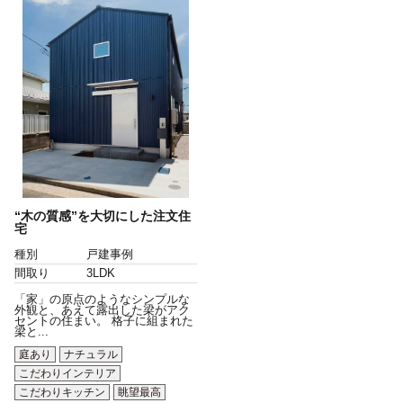
“木の質感”を大切にした注文住
宅
種別
戸建事例
間取り
3LDK
「家」の原点のようなシンプルな
外観と、あえて露出した梁がアク
セントの住まい。 格子に組まれた
梁と...
庭あり
ナチュラル
こだわりインテリア
こだわりキッチン
眺望最高