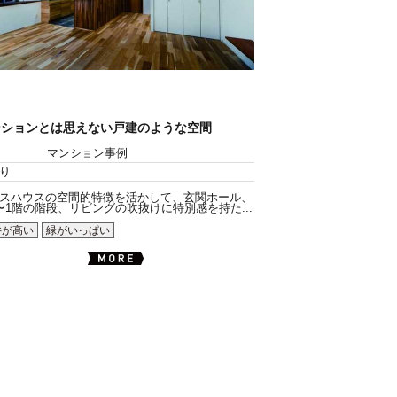
ンションとは思えない戸建のような空間
マンション事例
り
スハウスの空間的特徴を活かして、玄関ホール、
〜1階の階段、リビングの吹抜けに特別感を持た...
井が高い
緑がいっぱい