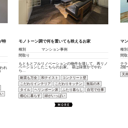
が特
モノトーン調で何を置いても映えるお家
マ
種別
マンション事例
種別
間取り
間取
もともとフルリノベーションの物件を壊して、再リノ
テラ
ベーションしたこちらのお家。 昼は緑豊かでやわ
2階
われ
ら...
の
天
耐震も万全
和テイスト
コンクリート壁
こだわりインテリア
こだわりキッチン
無垢の木
タイル
ヘリンボーン床
ふたり暮らし
自宅で仕事
い
都心に暮らす
緑がいっぱい