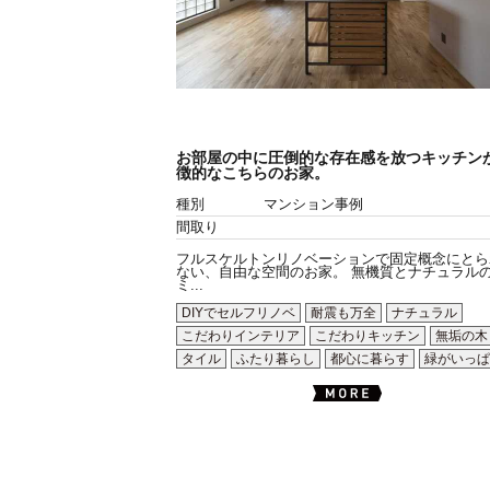
お部屋の中に圧倒的な存在感を放つキッチン
徴的なこちらのお家。
種別
マンション事例
間取り
フルスケルトンリノベーションで固定概念にとら
ない、自由な空間のお家。 無機質とナチュラル
ミ...
DIYでセルフリノベ
耐震も万全
ナチュラル
こだわりインテリア
こだわりキッチン
無垢の木
タイル
ふたり暮らし
都心に暮らす
緑がいっぱ