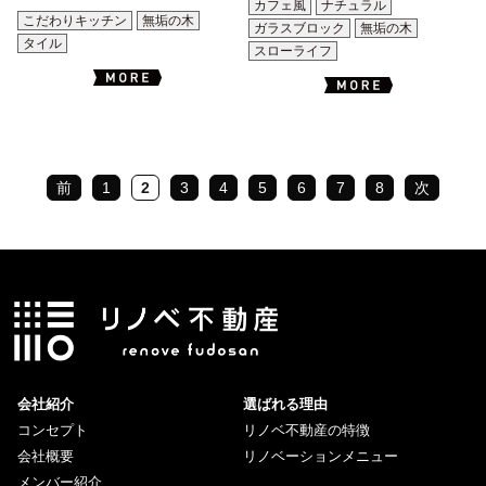
カフェ風
ナチュラル
こだわりキッチン
無垢の木
ガラスブロック
無垢の木
タイル
スローライフ
前
1
2
3
4
5
6
7
8
次
会社紹介
選ばれる理由
コンセプト
リノベ不動産の特徴
会社概要
リノベーションメニュー
メンバー紹介