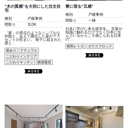
“木の質感”を大切にした注文住
寮に宿る“五感”
宅
種別
戸建事例
種別
戸建事例
間取り
一棟
間取り
3LDK
日本に学びに来る留学生。 言葉や
知識に触れるだけでなく日本に住
「家」の原点のようなシンプルな
んでいるからこそ感じられる日本
外観と、あえて露出した梁がアク
の“...
セントの住まい。 格子に組まれた
梁と...
昭和レトロ
ガラスブロック
庭あり
ナチュラル
こだわりインテリア
こだわりキッチン
眺望最高