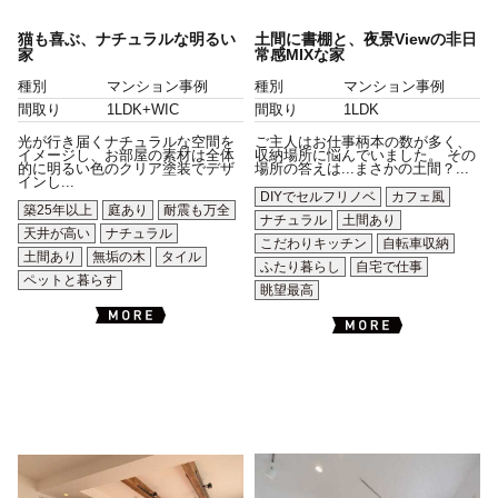
猫も喜ぶ、ナチュラルな明るい
土間に書棚と、夜景Viewの非日
家
常感MIXな家
種別
マンション事例
種別
マンション事例
間取り
1LDK+WIC
間取り
1LDK
光が行き届くナチュラルな空間を
ご主人はお仕事柄本の数が多く、
イメージし、お部屋の素材は全体
収納場所に悩んでいました。 その
的に明るい色のクリア塗装でデザ
場所の答えは...まさかの土間？...
インし...
DIYでセルフリノベ
カフェ風
築25年以上
庭あり
耐震も万全
ナチュラル
土間あり
天井が高い
ナチュラル
こだわりキッチン
自転車収納
土間あり
無垢の木
タイル
ふたり暮らし
自宅で仕事
ペットと暮らす
眺望最高