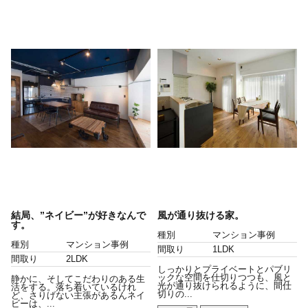
結局、”ネイビー”が好きなんで
風が通り抜ける家。
す。
種別
マンション事例
種別
マンション事例
間取り
1LDK
間取り
2LDK
しっかりとプライベートとパブリ
ックな空間を仕切りつつも、風と
静かに、そしてこだわりのある生
光が通り抜けられるように、間仕
活をする。落ち着いているけれ
切りの...
ど、さりげない主張があるんネイ
ビーは、...