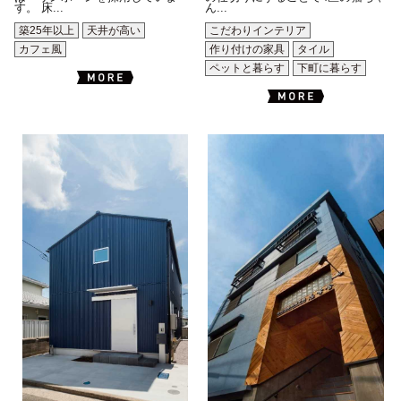
す。 床...
ん...
築25年以上
天井が高い
こだわりインテリア
カフェ風
作り付けの家具
タイル
ペットと暮らす
下町に暮らす