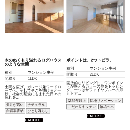
木のぬくもり溢れるログハウス
ポイントは、2つトビラ。
のような空間
種別
マンション事例
種別
マンション事例
間取り
2LDK
間取り
1LDK
開放的なリビングに、ワンポイン
トが映えるカラーの扉をトッピン
土間を広げ、ガレージ兼ワードロ
グ。一つはサファイヤブルーの扉
ーブへ。そしてそこを抜けると一
とドア...
転、社会の荒波にもまれた日々の
疲れを...
築25年以上
団地リノベーション
天井が高い
ナチュラル
こだわりキッチン
無垢の木
自転車収納
ひとり暮らし