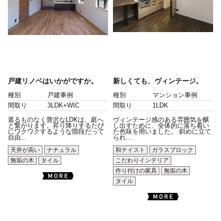
戸建リノベはいかがですか。
新しくても、ヴィンテージ。
種別
戸建事例
種別
マンション事例
間取り
3LDK+WIC
間取り
1LDK
遮るものなく贅沢なLDKは、庭へ
ヴィンテージ感のある雰囲気を醸
と繋がります。昇り降りするたび
し出すために、全体的に落ち着い
にワクワクするような階段だって
た色味を用いました。 斜めに立て
自由...
られ...
天井が高い
ナチュラル
和テイスト
ガラスブロック
無垢の木
タイル
こだわりインテリア
作り付けの家具
無垢の木
タイル