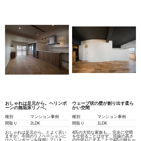
おしゃれは足元から。ヘリンボ
ウェーブ状の壁が創り出す柔ら
ーンの無垢床リノベ。
かい空間
種別
マンション事例
種別
マンション事例
間取り
2LDK
間取り
1LDK
おしゃれは足元から。とよく言い
4匹の大切な家族も… 完全に空間
ますが、今回のリノベーションに
を仕切ることはせず、目線の高さ
はヘリンボーンを採用していま
の仕切りにすることで4匹の猫ちゃ