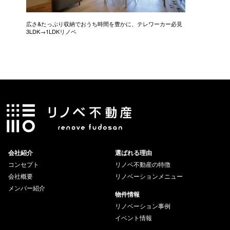
広さ&たっぷり収納でおうち時間を豊かに、テレワーカー必見
モデルは
3LDK→1LDKリノベ
にこだわっ
会社紹介
選ばれる理由
コンセプト
リノベ不動産の特徴
会社概要
リノベーションメニュー
メンバー紹介
物件情報
リノベーション事例
イベント情報