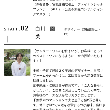
（保有資格：宅地建物取引士・ファイナンシャル
プランナー（AFP）・公認不動産コンサルティン
グマスター）
白川 園
02
デザイナー（2級建築士・
STAFF.
IC）
美
｜
【オンリー・ワンのお住まいが、お客様にとって
のベスト・ワンになるように、全力投球いたしま
す！】
主婦・子育て経験２０年超のデザイナー。自宅リ
フォームをきっかけに、出版業界から建築業界に
転身しました。
家事動線・収納計画が得意です。「こんな暮らし
がしたい！」ご自由にお話ししていただく中で、
お客様のニーズを汲み取りカタチにします。
千葉県内のマンションで夫と息子と猫2匹と暮ら
す。休日はDIYで自宅を改装するのが趣味。猫好き
のお客様の為にキャットウォークのある家を作り