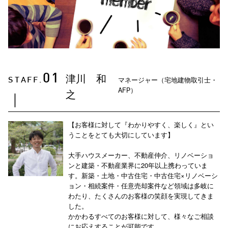
津川 和
01
マネージャー（宅地建物取引士・
STAFF.
AFP）
之
｜
【お客様に対して『わかりやすく、楽しく』とい
うことをとても大切にしています】
大手ハウスメーカー、不動産仲介、リノベーショ
ンと建築・不動産業界に20年以上携わっていま
す。新築・土地・中古住宅・中古住宅×リノベーシ
ョン・相続案件・任意売却案件など領域は多岐に
わたり、たくさんのお客様の笑顔を実現してきま
した。
かかわるすべてのお客様に対して、様々なご相談
にお応えすることが可能です。