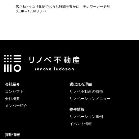
広さ&たっぷり収納でおうち時間を豊かに、テレワーカー必見
モデルは
3LDK→1LDKリノベ
にこだわっ
会社紹介
選ばれる理由
コンセプト
リノベ不動産の特徴
会社概要
リノベーションメニュー
メンバー紹介
物件情報
リノベーション事例
イベント情報
採用情報