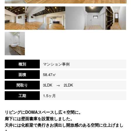
種別
マンション事例
面積
58.47㎡
間取り
3LDK → 2LDK
工期
1.5ヶ月
リビングにDOMAスペースし広々空間に。
廊下には壁面書庫を設置致しました。
天井には化粧梁で奥行きお演出し開放感のある空間に仕上げまし